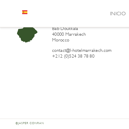
INICIO
L’Hôtel Marrakech
41 Derb Sidi Lahcen ou Ali
Bab Doukkala
40000 Marrakech
Morocco
contact@l-hotelmarrakech.com
+212 (0)524 38 78 80
©JASPER CONRAN